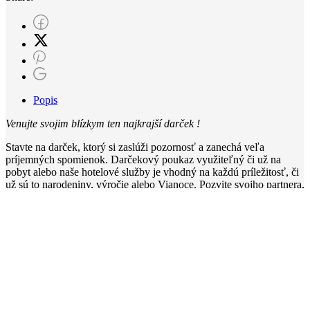
Popis
Venujte svojim blízkym ten najkrajší darček !
Stavte na darček, ktorý si zaslúži pozornosť a zanechá veľa
príjemných spomienok. Darčekový poukaz využiteľný či už na
pobyt alebo naše hotelové služby je vhodný na každú príležitosť, či
už sú to narodeniny, výročie alebo Vianoce. Pozvite svojho partnera,
rodičov alebo deti do nášho hotela počas celého roka. S nami
darujete viac ako len príjemný zážitok.
Benefity hotela HVIEZDA*** v Dudinciach:
Široký výber procedúr a masáží
Profesionálny prístup personálu