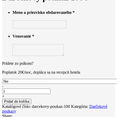
Meno a priezvisko obdarovaného
*
Venovanie
*
Prídete zo psíkom?
Poplatok 20€/noc, dopláca sa na recepcii hotela
-
množstvo
Darčekový
+
poukaz
Pridať do košíka
100€
Katalógové číslo:
darcekovy-poukaz-100
Kategória:
Darčekové
poukazy
Share: