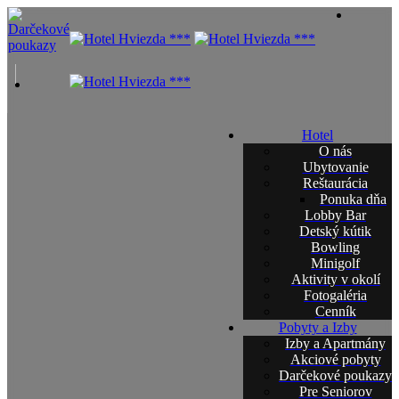
Hotel
O nás
Ubytovanie
Reštaurácia
Ponuka dňa
Lobby Bar
Detský kútik
Bowling
Minigolf
Aktivity v okolí
Fotogaléria
Cenník
Pobyty a Izby
Izby a Apartmány
Akciové pobyty
Darčekové poukazy
Pre Seniorov