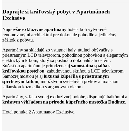
Doprajte si kráľovský pobyt v Apartmánoch
Exclusive
Najnovšie
exkluzívne apartmány
hotela boli vytvorené
renomovanými architektmi pre dokonalé pohodlie a jedinečný
zážitok z pobytu.
Apartmány sa skladajú zo vstupnej haly, útulnej obývačky s
priestranným LCD televízorom, pohodlnou pohovkou a elegantným
elektrickým krbom, ktorý sa postará o dokonalú atmosféru.
Súčasťou apartmánu je prirodzene aj
samostatná spálňa s
kráľovskou posteľou
, zabudovanou skriňou a LCD televízorom.
Samozrejmosťou je aj
luxusná kúpeľňa s priestranným
sprchovým kútom
, množstvom svetelných prvkov a luxusnou
talianskou kozmetikou s arganovým olejom.
Apartmány, vďaka svojej exkluzívnej polohe, disponujú balkónmi a
krásnym výhľadom na prírodu kúpeľného mestečka Dudince
.
Hotel ponúka 2 Apartmánov Exclusive.