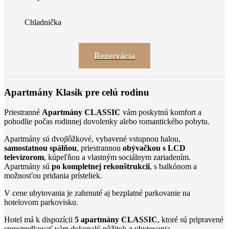
Chladnička
Rezervácia
Apartmány Klasik pre celú rodinu
Priestranné
Apartmány CLASSIC
vám poskytnú komfort a
pohodlie počas rodinnej dovolenky alebo romantického pobytu.
Apartmány sú dvojlôžkové, vybavené vstupnou halou,
samostatnou spálňou
, priestrannou
obývačkou s LCD
televízorom
, kúpeľňou a vlastným sociálnym zariadením.
Apartmány sú
po kompletnej rekonštrukcii
, s balkónom a
možnosťou pridania prísteliek.
V cene ubytovania je zahrnuté aj bezplatné parkovanie na
hotelovom parkovisku.
Hotel má k dispozícii
5
apartmány CLASSIC
, ktoré sú pripravené
sprostredkovať vám dokonalý pôžitok z ubytovania.