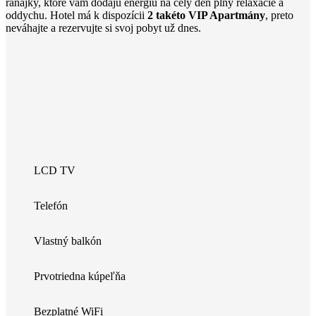
raňajky, ktoré vám dodajú energiu na celý deň plný relaxácie a
oddychu. Hotel má k dispozícii
2 takéto VIP Apartmány
, preto
neváhajte a rezervujte si svoj pobyt už dnes.
LCD TV
Telefón
Vlastný balkón
Prvotriedna kúpeľňa
Bezplatné WiFi