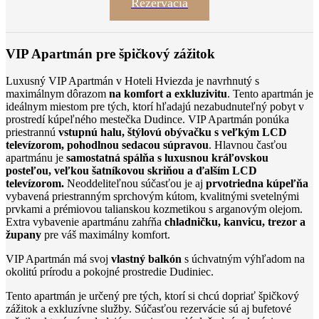
Rezervácia
VIP Apartmán pre špičkový zážitok
Luxusný VIP Apartmán v Hoteli Hviezda je navrhnutý s
maximálnym dôrazom
na komfort a exkluzivitu
. Tento apartmán je
ideálnym miestom pre tých, ktorí hľadajú nezabudnuteľný pobyt v
prostredí kúpeľného mestečka Dudince. VIP Apartmán ponúka
priestrannú
vstupnú halu, štýlovú obývačku s veľkým LCD
televízorom, pohodlnou sedacou súpravou
. Hlavnou časťou
apartmánu je
samostatná spálňa s luxusnou kráľovskou
posteľou, veľkou šatníkovou skriňou a ďalším LCD
televízorom.
Neoddeliteľnou súčasťou je aj
prvotriedna kúpeľňa
vybavená priestranným sprchovým kútom, kvalitnými svetelnými
prvkami a prémiovou talianskou kozmetikou s arganovým olejom.
Extra vybavenie apartmánu zahŕňa
chladničku, kanvicu, trezor a
župany
pre váš maximálny komfort.
VIP Apartmán má svoj
vlastný balkón
s úchvatným výhľadom na
okolitú prírodu a pokojné prostredie Dudiniec.
Tento apartmán je určený pre tých, ktorí si chcú dopriať špičkový
zážitok a exkluzívne služby. Súčasťou rezervácie sú aj bufetové