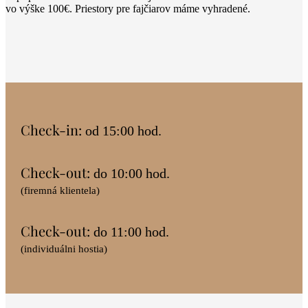
vo výške 100€. Priestory pre fajčiarov máme vyhradené.
Check-in:
od 15:00 hod.
Check-out:
do 10:00 hod.
(firemná klientela)
Check-out:
do 11:00 hod.
(individuálni hostia)