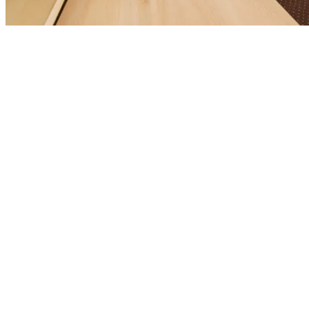
LCD TV
Telefón
Balkón
Priestranná kúpeľňa
Bezplatné WiFi
Parkovanie pri hoteli