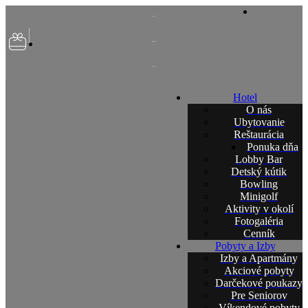
Hotel
O nás
Ubytovanie
Reštaurácia
Ponuka dňa
Lobby Bar
Detský kútik
Bowling
Minigolf
Aktivity v okolí
Fotogaléria
Cenník
Pobyty a Izby
Izby a Apartmány
Akciové pobyty
Darčekové poukazy
Pre Seniorov
Víkendové pobyty