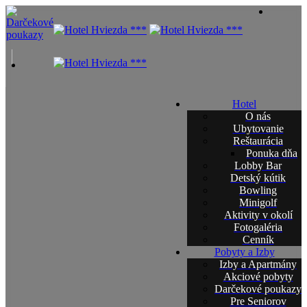
Hotel
O nás
Ubytovanie
Reštaurácia
Ponuka dňa
Lobby Bar
Detský kútik
Bowling
Minigolf
Aktivity v okolí
Fotogaléria
Cenník
Pobyty a Izby
Izby a Apartmány
Akciové pobyty
Darčekové poukazy
Pre Seniorov