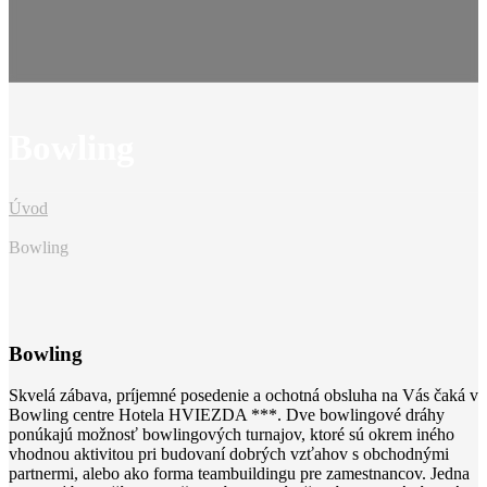
Bowling
Úvod
Bowling
Bowling
Skvelá zábava, príjemné posedenie a ochotná obsluha na Vás čaká v
Bowling centre Hotela HVIEZDA ***. Dve bowlingové dráhy
ponúkajú možnosť bowlingových turnajov, ktoré sú okrem iného
vhodnou aktivitou pri budovaní dobrých vzťahov s obchodnými
partnermi, alebo ako forma teambuildingu pre zamestnancov. Jedna