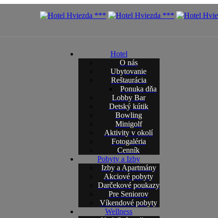
Hotel
O nás
Ubytovanie
Reštaurácia
Ponuka dňa
Lobby Bar
Detský kútik
Bowling
Minigolf
Aktivity v okolí
Fotogaléria
Cenník
Pobyty a Izby
Izby a Apartmány
Akciové pobyty
Darčekové poukazy
Pre Seniorov
Víkendové pobyty
Wellness