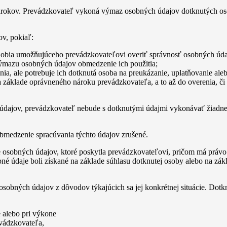
árokov. Prevádzkovateľ vykoná výmaz osobných údajov dotknutých osôb
v, pokiaľ:
dobia umožňujúceho prevádzkovateľovi overiť správnosť osobných úda
výmazu osobných údajov obmedzenie ich použitia;
ia, ale potrebuje ich dotknutá osoba na preukázanie, uplatňovanie al
 základe oprávneného nároku prevádzkovateľa, a to až do overenia, č
 údajov, prevádzkovateľ nebude s dotknutými údajmi vykonávať žiadne 
medzenie spracúvania týchto údajov zrušené.
osobných údajov, ktoré poskytla prevádzkovateľovi, pričom má právo 
bné údaje boli získané na základe súhlasu dotknutej osoby alebo na zá
sobných údajov z dôvodov týkajúcich sa jej konkrétnej situácie. Dot
 alebo pri výkone
evádzkovateľa,