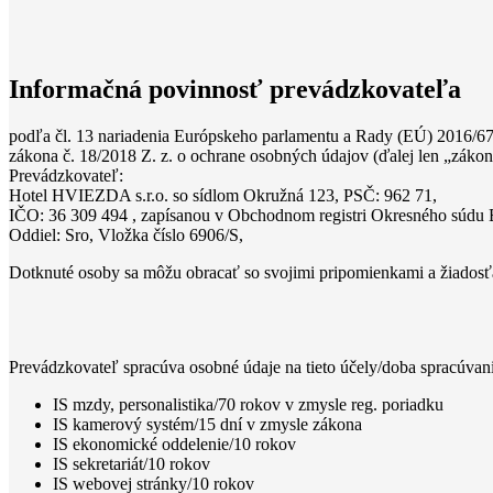
Informačná povinnosť prevádzkovateľa
podľa čl. 13 nariadenia Európskeho parlamentu a Rady (EÚ) 2016/679
zákona č. 18/2018 Z. z. o ochrane osobných údajov (ďalej len „zákon
Prevádzkovateľ:
Hotel HVIEZDA s.r.o. so sídlom Okružná 123, PSČ: 962 71,
IČO: 36 309 494 , zapísanou v Obchodnom registri Okresného súdu 
Oddiel: Sro, Vložka číslo 6906/S,
Dotknuté osoby sa môžu obracať so svojimi pripomienkami a žiadosť
Prevádzkovateľ spracúva osobné údaje na tieto účely/doba spracúvani
IS mzdy, personalistika/70 rokov v zmysle reg. poriadku
IS kamerový systém/15 dní v zmysle zákona
IS ekonomické oddelenie/10 rokov
IS sekretariát/10 rokov
IS webovej stránky/10 rokov