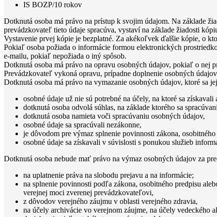
IS BOZP/10 rokov
Dotknutá osoba má právo na prístup k svojim údajom. Na základe žiado
prevádzkovateľ tieto údaje spracúva, vystaví na základe žiadosti kóp
Vystavenie prvej kópie je bezplatné. Za akékoľvek ďalšie kópie, o 
Pokiaľ osoba požiada o informácie formou elektronických prostriedko
e-mailu, pokiaľ nepožiada o iný spôsob.
Dotknutá osoba má právo na opravu osobných údajov, pokiaľ o nej p
Prevádzkovateľ vykoná opravu, prípadne doplnenie osobných údajov 
Dotknutá osoba má právo na vymazanie osobných údajov, ktoré sa jej 
osobné údaje už nie sú potrebné na účely, na ktoré sa získavali 
dotknutá osoba odvolá súhlas, na základe ktorého sa spracúva
dotknutá osoba namieta voči spracúvaniu osobných údajov,
osobné údaje sa spracúvali nezákonne,
je dôvodom pre výmaz splnenie povinnosti zákona, osobitného 
osobné údaje sa získavali v súvislosti s ponukou služieb infor
Dotknutá osoba nebude mať právo na výmaz osobných údajov za predp
na uplatnenie práva na slobodu prejavu a na informácie;
na splnenie povinnosti podľa zákona, osobitného predpisu aleb
verejnej moci zverenej prevádzkovateľovi,
z dôvodov verejného záujmu v oblasti verejného zdravia,
na účely archivácie vo verejnom záujme, na účely vedeckého a