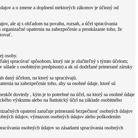
dajov a o zmene a doplnení niektorých zákonov je účinný od
ov, ale aj s ohľadom na povahu, rozsah, a účel spracúvania
 organizačné opatrenia na zabezpečenie a preukázanie toho, že
zovať.
ej osoby.
lej spracúvať spôsobom, ktorý nie je zlučiteľný s týmto účelom;
e v súlade s osobitným predpisom) a ak sú dodržané primerané záruky
h daný účelom, na ktorý sa spracúvajú.
trenia na zabezpečenie toho, aby sa osobné údaje, ktoré sú
skôr dovtedy , kým je to potrebné na účel, na ktorý sa osobné údaje
ického výskumu alebo na štatistický účel na základe osobitného
anizačných opatrení zaručuje primeranú bezpečnosť osobných údajov
sobných údajov, výmazom osobných údajov alebo poškodením
spracúvania osobných údajov so zásadami spracúvania osobných