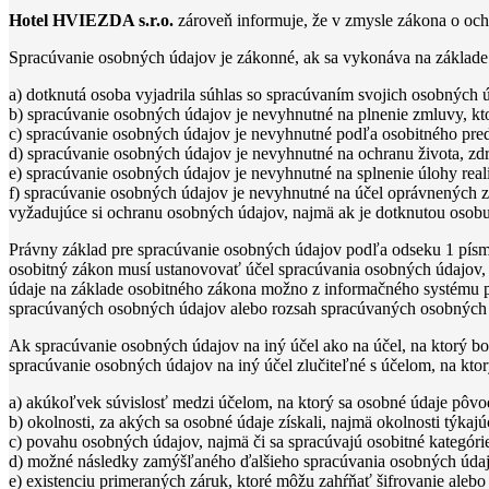
Hotel HVIEZDA s.r.o.
zároveň informuje, že v zmysle zákona o oc
Spracúvanie osobných údajov je zákonné, ak sa vykonáva na základe
a) dotknutá osoba vyjadrila súhlas so spracúvaním svojich osobných 
b) spracúvanie osobných údajov je nevyhnutné na plnenie zmluvy, kto
c) spracúvanie osobných údajov je nevyhnutné podľa osobitného pred
d) spracúvanie osobných údajov je nevyhnutné na ochranu života, zdra
e) spracúvanie osobných údajov je nevyhnutné na splnenie úlohy real
f) spracúvanie osobných údajov je nevyhnutné na účel oprávnených z
vyžadujúce si ochranu osobných údajov, najmä ak je dotknutou osobu 
Právny základ pre spracúvanie osobných údajov podľa odseku 1 písm.
osobitný zákon musí ustanovovať účel spracúvania osobných údajov
údaje na základe osobitného zákona možno z informačného systému po
spracúvaných osobných údajov alebo rozsah spracúvaných osobných úd
Ak spracúvanie osobných údajov na iný účel ako na účel, na ktorý boli
spracúvanie osobných údajov na iný účel zlučiteľné s účelom, na kt
a) akúkoľvek súvislosť medzi účelom, na ktorý sa osobné údaje pôvo
b) okolnosti, za akých sa osobné údaje získali, najmä okolnosti týk
c) povahu osobných údajov, najmä či sa spracúvajú osobitné kategóri
d) možné následky zamýšľaného ďalšieho spracúvania osobných údajo
e) existenciu primeraných záruk, ktoré môžu zahŕňať šifrovanie aleb