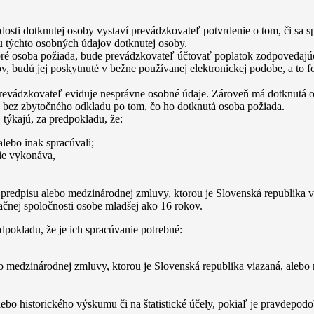
sti dotknutej osoby vystaví prevádzkovateľ potvrdenie o tom, či sa spr
iu týchto osobných údajov dotknutej osoby.
ktoré osoba požiada, bude prevádzkovateľ účtovať poplatok zodpovedaj
v, budú jej poskytnuté v bežne používanej elektronickej podobe, a to 
revádzkovateľ eviduje nesprávne osobné údaje. Zároveň má dotknutá 
bez zbytočného odkladu po tom, čo ho dotknutá osoba požiada.
týkajú, za predpokladu, že:
alebo inak spracúvali;
nie vykonáva,
predpisu alebo medzinárodnej zmluvy, ktorou je Slovenská republika v
mačnej spoločnosti osobe mladšej ako 16 rokov.
okladu, že je ich spracúvanie potrebné:
o medzinárodnej zmluvy, ktorou je Slovenská republika viazaná, alebo
lebo historického výskumu či na štatistické účely, pokiaľ je pravdep