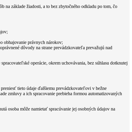
 na základe žiadosti, a to bez zbytočného odkladu po tom, čo
jov;
ebo obhajovanie právnych nárokov;
i oprávnené dôvody na strane prevádzkovateľa prevažujú nad
spracovateľské operácie, okrem uchovávania, bez súhlasu dotknutej
preniesť tieto údaje ďalšiemu prevádzkovateľovi v bežne
klade zmluvy a ich spracovanie prebieha formou automatizovaných
knutá osoba môže namietať spracúvanie jej osobných údajov na