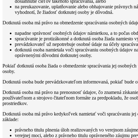
dosiahnutie cieľov takéhoto spracúvania, alebo
na preukazovanie, uplatňovanie alebo obhajovanie právnych n
vyhodnotí, že žiadosť dotknutej osoby je dôvodná.
Dotknutá osoba má právo na obmedzenie spracúvania osobných údajo
napadne správnosť osobných údajov námietkou, a to počas ob
spracúvanie je protizákonné a dotknutá osoba žiada namiesto 
prevádzkovateľ už nepotrebuje osobné údaje na účely spracúvan
dotknutá osoba namietala voči spracúvaniu osobných údajov na
oprávnenými dôvodmi dotknutej osoby.
Pokiaľ dotknutá osoba žiada o obmedzenie spracúvania jej osobných
osoby.
Dotknutá osoba bude prevádzkovateľom informovaná, pokiaľ bude ob
Dotknutá osoba má právo na prenosnosť údajov, čo znamená získanie 
používateľnom a strojovo čitateľnom formáte za predpokladu, že oso
prostriedkov.
Dotknutá osoba má právo kedykoľvek namietať voči spracúvaniu jej o
základe:
právneho titulu plnenia úloh realizovaných vo verejnom záujme
verejnej moci, alebo z právneho titulu oprávneného záujmu pr