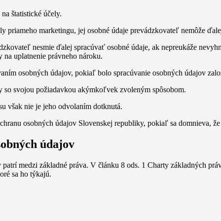
a štatistické účely.
ly priameho marketingu, jej osobné údaje prevádzkovateľ nemôže ďale
zkovateľ nesmie ďalej spracúvať osobné údaje, ak nepreukáže nevyhn
y na uplatnenie právneho nároku.
aním osobných údajov, pokiaľ bolo spracúvanie osobných údajov založ
by so svojou požiadavkou akýmkoľvek zvoleným spôsobom.
u však nie je jeho odvolaním dotknutá.
hranu osobných údajov Slovenskej republiky, pokiaľ sa domnieva, že b
sobných údajov
 patrí medzi základné práva. V článku 8 ods. 1 Charty základných prá
oré sa ho týkajú.