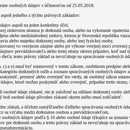
hrane osobných údajov s účinnosťou od 25.05.2018:
 aspoň jedného z týchto právnych základov:
údajov aspoň na jeden konkrétny účel,
rej zmluvnou stranou je dotknutá osoba, alebo na vykonanie opatrenia
pisu alebo medzinárodnej zmluvy, ktorou je Slovenská republika viaza
via alebo majetku dotknutej osoby, alebo inej fyzickej osoby,
izovanej vo verejnom záujme alebo pri výkone verejnej moci zverenej 
áujmov prevádzkovateľa alebo tretej strany okrem prípadov, keď nad 
dieťa; tento právny základ sa nevzťahuje na spracúvanie osobných údaj
 c) a e) musí byť ustanovený v tomto zákone, osobitnom predpise aleb
, kategóriu dotknutých osôb a zoznam spracúvaných osobných údajov 
skytnúť, preniesť alebo zverejniť len vtedy, ak osobitný zákon ustan
ajov, ktoré možno poskytnúť alebo zverejniť, prípadne tretie strany,
 osobné údaje získané, nie je založené na súhlase dotknutej osoby aleb
orý boli osobné údaje pôvodne získané okrem iného musí zohľadniť:
dne získali, a účelom zamýšľaného ďalšieho spracúvania osobných úda
ajúce sa vzťahu medzi dotknutou osobou a prevádzkovateľom,
e osobných údajov podľa § 16 alebo osobné údaje týkajúce sa uznania v
v pre dotknutú osobu a tento právny základ sa nevzťahuje na spracú
o pseudonymizáciu.