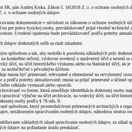
t SR, pán Andrej Kiska, Zákon č. 18/2018 Z. z. o ochrane osobných ú
Z. z. o ochrane osobných údajov.
covaniu dokumentácie v súvislosti so zákonom o ochrane osobných údaj
u pre práva fyzickej osoby, prevádzkovateľ prijal vhodné technické a
konom. Uvedené opatrenia bude prevádzkovateľ podľa potreby aktuali
h údajov dotknutých osôb sa riadi zásadami:
ým spôsobom a tak, aby nedošlo k porušeniu základných práv dotknut
na konkrétne určený, výslovne uvedený a oprávnený účel a nesmú sa ďa
cký účel, na účel historického výskumu alebo na štatistický účel, ak j
e za nezlučiteľné s pôvodným účelom.
aje musia byť primerané, relevantné a obmedzené na nevyhnutný rozsa
 a podľa potreby aktualizované; musia sa prijať primerané a účinné opa
čného odkladu vymazali alebo opravili.
ovávané vo forme, ktorá umožňuje identifikáciu dotknutej osoby najne
spracúvať výlučne na účel archivácie, na vedecký účel, na účel histor
tknutej osoby podľa § 78 ods. 8.
úvané spôsobom, ktorý prostredníctvom primeraných technických a org
ajov, nezákonným spracúvaním osobných údajov, náhodnou stratou o
držiavanie základných zásad spracúvania osobných údajov, za súlad 
ných údajov na požiadanie úradu preukázať.