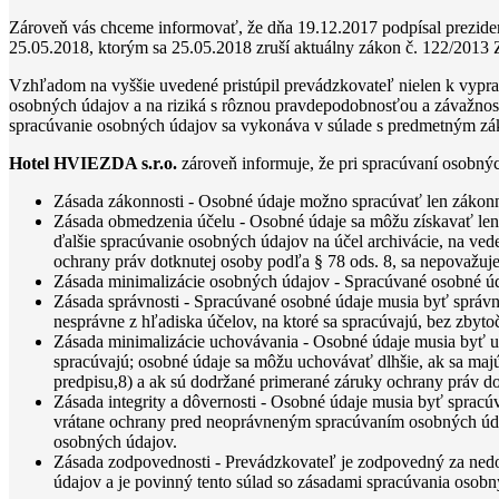
Zároveň vás chceme informovať, že dňa 19.12.2017 podpísal preziden
25.05.2018, ktorým sa 25.05.2018 zruší aktuálny zákon č. 122/2013 
Vzhľadom na vyššie uvedené pristúpil prevádzkovateľ nielen k vypra
osobných údajov a na riziká s rôznou pravdepodobnosťou a závažnosťo
spracúvanie osobných údajov sa vykonáva v súlade s predmetným zá
Hotel HVIEZDA s.r.o.
zároveň informuje, že pri spracúvaní osobnýc
Zásada zákonnosti - Osobné údaje možno spracúvať len zákonn
Zásada obmedzenia účelu - Osobné údaje sa môžu získavať len 
ďalšie spracúvanie osobných údajov na účel archivácie, na vede
ochrany práv dotknutej osoby podľa § 78 ods. 8, sa nepovažuj
Zásada minimalizácie osobných údajov - Spracúvané osobné úd
Zásada správnosti - Spracúvané osobné údaje musia byť správne
nesprávne z hľadiska účelov, na ktoré sa spracúvajú, bez zbyto
Zásada minimalizácie uchovávania - Osobné údaje musia byť uch
spracúvajú; osobné údaje sa môžu uchovávať dlhšie, ak sa majú 
predpisu,8) a ak sú dodržané primerané záruky ochrany práv do
Zásada integrity a dôvernosti - Osobné údaje musia byť sprac
vrátane ochrany pred neoprávneným spracúvaním osobných úd
osobných údajov.
Zásada zodpovednosti - Prevádzkovateľ je zodpovedný za nedo
údajov a je povinný tento súlad so zásadami spracúvania osob