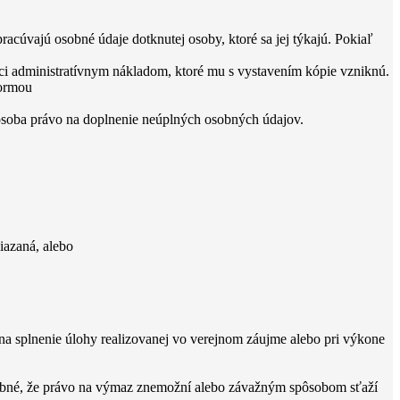
acúvajú osobné údaje dotknutej osoby, ktoré sa jej týkajú. Pokiaľ
úci administratívnym nákladom, ktoré mu s vystavením kópie vzniknú.
formou
osoba právo na doplnenie neúplných osobných údajov.
iazaná, alebo
 na splnenie úlohy realizovanej vo verejnom záujme alebo pri výkone
odobné, že právo na výmaz znemožní alebo závažným spôsobom sťaží