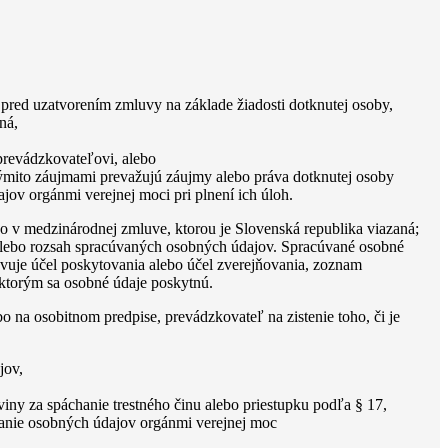
 pred uzatvorením zmluvy na základe žiadosti dotknutej osoby,
ná,
prevádzkovateľovi, alebo
týmito záujmami prevažujú záujmy alebo práva dotknutej osoby
ov orgánmi verejnej moci pri plnení ich úloh.
o v medzinárodnej zmluve, ktorou je Slovenská republika viazaná;
alebo rozsah spracúvaných osobných údajov. Spracúvané osobné
ovuje účel poskytovania alebo účel zverejňovania, zoznam
 ktorým sa osobné údaje poskytnú.
o na osobitnom predpise, prevádzkovateľ na zistenie toho, či je
jov,
iny za spáchanie trestného činu alebo priestupku podľa § 17,
vanie osobných údajov orgánmi verejnej moc