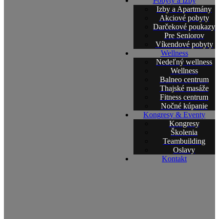
Pobyty a Izby
Izby a Apartmány
Akciové pobyty
Darčekové poukazy
Pre Seniorov
Víkendové pobyty
Wellness
Nedeľný wellness
Wellness
Balneo centrum
Thajské masáže
Fitness centrum
Nočné kúpanie
Kongresy & Eventy
Kongresy
Školenia
Teambuilding
Oslavy
Kontakt