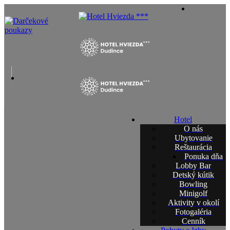
Hotel
O nás
Ubytovanie
Reštaurácia
Ponuka dňa
Lobby Bar
Detský kútik
Bowling
Minigolf
Aktivity v okolí
Fotogaléria
Cenník