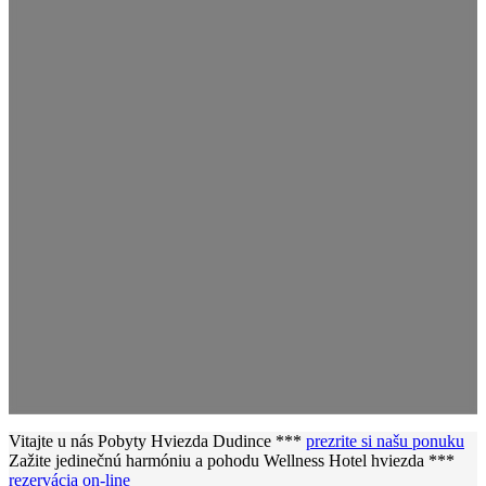
Vitajte u nás
Pobyty
Hviezda Dudince ***
prezrite si našu ponuku
Zažite jedinečnú harmóniu a pohodu
Wellness
Hotel hviezda ***
rezervácia on-line