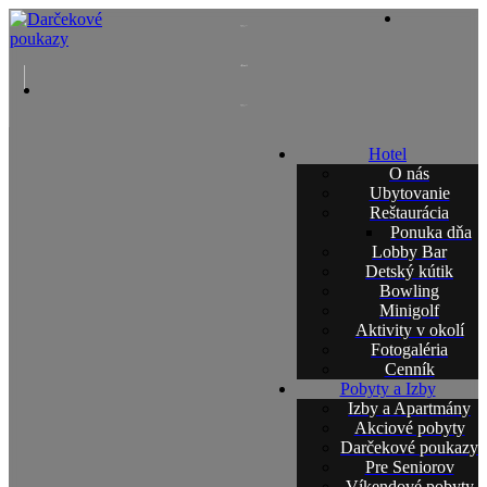
Hotel
O nás
Ubytovanie
Reštaurácia
Ponuka dňa
Lobby Bar
Detský kútik
Bowling
Minigolf
Aktivity v okolí
Fotogaléria
Cenník
Pobyty a Izby
Izby a Apartmány
Akciové pobyty
Darčekové poukazy
Pre Seniorov
Víkendové pobyty