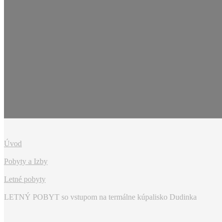
Úvod
Pobyty a Izby
Letné pobyty
LETNÝ POBYT so vstupom na termálne kúpalisko Dudinka