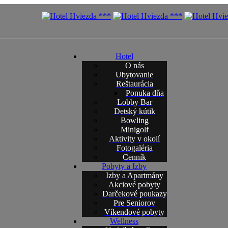
Hotel
O nás
Ubytovanie
Reštaurácia
Ponuka dňa
Lobby Bar
Detský kútik
Bowling
Minigolf
Aktivity v okolí
Fotogaléria
Cenník
Pobyty a Izby
Izby a Apartmány
Akciové pobyty
Darčekové poukazy
Pre Seniorov
Víkendové pobyty
Wellness