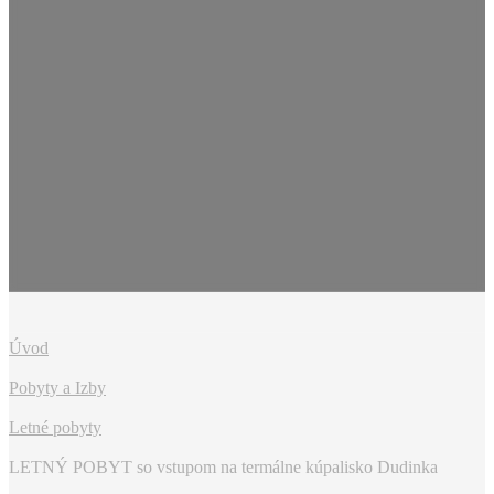
Úvod
Pobyty a Izby
Letné pobyty
LETNÝ POBYT so vstupom na termálne kúpalisko Dudinka