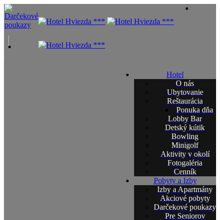
Hotel
O nás
Ubytovanie
Reštaurácia
Ponuka dňa
Lobby Bar
Detský kútik
Bowling
Minigolf
Aktivity v okolí
Fotogaléria
Cenník
Pobyty a Izby
Izby a Apartmány
Akciové pobyty
Darčekové poukazy
Pre Seniorov