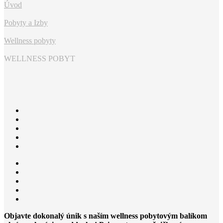
Úvod
Pobyty a Izby
Wellness pobyty
WELLNESS POBYT
Objavte dokonalý únik s naším wellness pobytovým balíkom