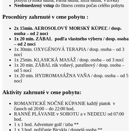
pobytu (Fínska sauna, Parná sauna, Infra sauna, Vírivka)
Neobmedzený vstup
do fitness centra počas celého pobytu
Procedúry zahrnuté v cene pobytu :
2x 15min. AEROSOLOVÝ MORSKÝ KÚPEĽ / dosp.
osoba – od 2 nocí
1x 20 min. ZÁBAL podľa vlastného výberu / dosp. osoba
– od 2 nocí
1x 30min. OXYGÉNOVÁ TERAPIA / dosp. osoba – od 3
nocí
1x 25min. KLASICKÁ MASÁŽ / dosp. osoba – od 3 nocí
1x 20 min. ZÁBAL rúk voňavý, parafínový / dosp. osoba –
od 5 nocí
1x 20 min. HYDROMASÁŽNA VAŇA / dosp. osoba – od 5
nocí
Aktivity zahrnuté v cene pobytu:
ROMANTICKÉ NOČNÉ KÚPANIE každý piatok v
časoch od 20:00 – do 22:00 hod.
RANNÉ PLÁVANIE v SOBOTU a v NEDEĽU od 07:00
hod.
1 x 1 hod. Adventure golf / izba **
1 x 3 hod. požičanie Bicykla / dospelá osoba **