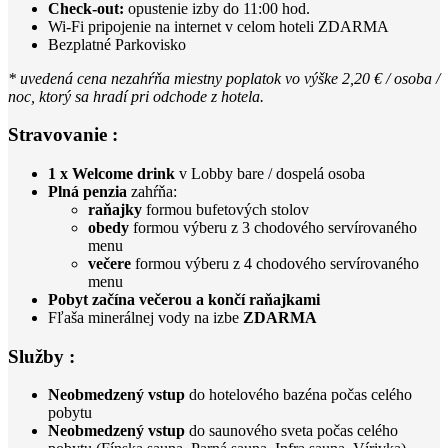
Check-out:
opustenie izby do 11:00 hod.
Wi-Fi pripojenie na internet v celom hoteli ZDARMA
Bezplatné Parkovisko
* uvedená cena nezahŕňa miestny poplatok vo výške 2,20 € / osoba /
noc, ktorý sa hradí pri odchode z hotela.
Stravovanie :
1 x Welcome drink
v Lobby bare / dospelá osoba
Plná penzia
zahŕňa:
raňajky
formou bufetových stolov
obedy
formou výberu z 3 chodového servírovaného
menu
večere
formou výberu z 4 chodového servírovaného
menu
Pobyt začína večerou a končí raňajkami
Fľaša minerálnej vody na izbe
ZDARMA
Služby :
Neobmedzený vstup
do hotelového bazéna počas celého
pobytu
Neobmedzený vstup
do saunového sveta počas celého