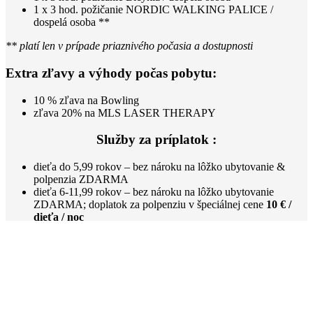
1 x 3 hod. požičanie NORDIC WALKING PALICE /
dospelá osoba **
** platí len v prípade priaznivého počasia a dostupnosti
Extra zľavy a výhody počas pobytu:
10 % zľava na Bowling
zľava 20% na MLS LASER THERAPY
Služby za príplatok :
dieťa do 5,99 rokov – bez nároku na lôžko ubytovanie &
polpenzia ZDARMA
dieťa 6-11,99 rokov – bez nároku na lôžko ubytovanie
ZDARMA; doplatok za polpenziu v špeciálnej cene
10 € /
dieťa / noc
dieťa 0-11,99 rokov – na prístelke – v špeciálnej cene
35 € /
dieťa / noc – s polpenziou
možnosť predĺženia pobytu s plnou penziou, vstupom do
bazéna, sauny a fitness centra – za špeciálnu cenu
85 € /
osoba / noc
doplatok za Apartmán CLASSIC je v cene
100 € / noc
doplatok za Apartmán VIP je v cene
150 € / noc