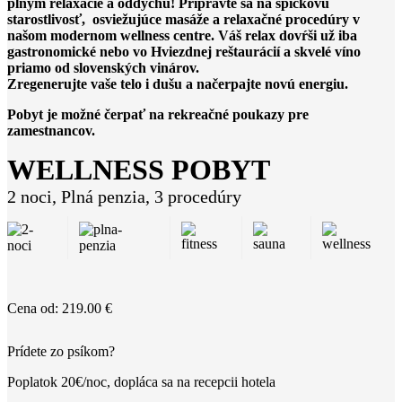
plným relaxácie a oddychu! Pripravte sa na špičkovú
starostlivosť, osviežujúce masáže a relaxačné procedúry v
našom modernom wellness centre. Váš relax dovŕši už iba
gastronomické nebo vo Hviezdnej reštaurácií a skvelé víno
priamo od slovenských vinárov.
Zregenerujte vaše telo i dušu a načerpajte novú energiu.
Pobyt je možné čerpať na rekreačné poukazy pre
zamestnancov.
WELLNESS POBYT
2 noci, Plná penzia, 3 procedúry
Cena od:
219.00
€
Prídete zo psíkom?
Poplatok 20€/noc, dopláca sa na recepcii hotela