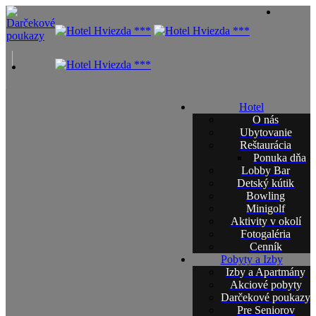
Hotel
O nás
Ubytovanie
Reštaurácia
Ponuka dňa
Lobby Bar
Detský kútik
Bowling
Minigolf
Aktivity v okolí
Fotogaléria
Cenník
Pobyty a Izby
Izby a Apartmány
Akciové pobyty
Darčekové poukazy
Pre Seniorov